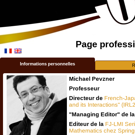
Page professi
Informations personnelles
R
Michael Pevzner
Professeur
Directeur de
French-Jap
and its Interactions" (I
"Managing Editor" de l
Editeur de la
FJ-LMI Ser
Mathematics chez Spring